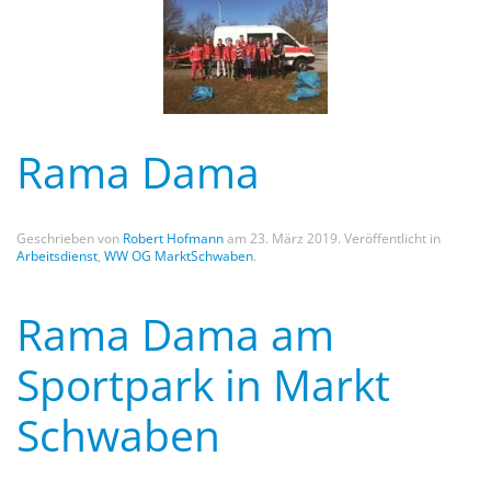
Rama Dama
Geschrieben von
Robert Hofmann
am
23. März 2019
. Veröffentlicht in
Arbeitsdienst
,
WW OG MarktSchwaben
.
Rama Dama am
Sportpark in Markt
Schwaben