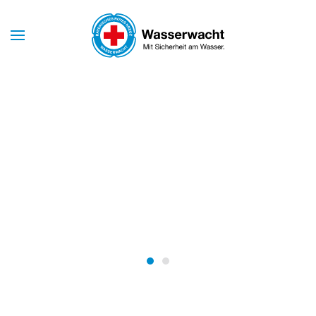
Skip to main content
Mit Sicherheit am Wasser
WASSERWACHT
MARKT
SCHWABEN
Wasserwacht Markt Schwabe
Wasserwacht Markt Schw