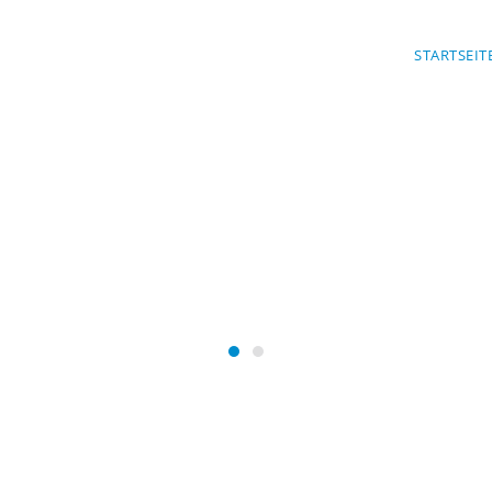
STARTSEIT
Mit Sicherheit am Wasser
ACHT MARKT 
Wasserwacht Markt Schwabe
Wasserwacht Markt Schw