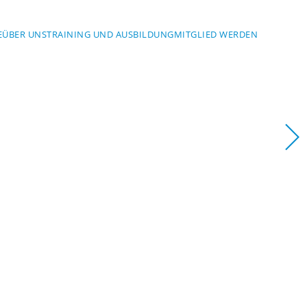
E
ÜBER UNS
TRAINING UND AUSBILDUNG
MITGLIED WERDEN
SCHWABEN
n
aben