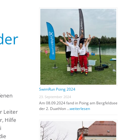
der
SwimRun Poing 2024
fenen
23. September 2024
Am 08.09.2024 fand in Poing am Bergfeldsee
der 2. Duathlon …
weiterlesen
r Leiter
, Hilfe
i
die