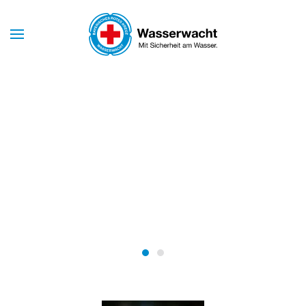
Skip to main content
Mit Sicherheit am Wasser
WASSERWACHT
MARKT
SCHWABEN
Wasserwacht Markt Schwabe
Wasserwacht Markt Schw