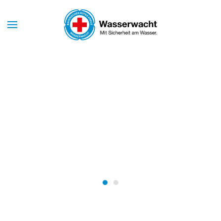
Skip to main content
Mit Sicherheit am Wasser
WASSERWACHT
MARKT
SCHWABEN
Wasserwacht Markt Schwabe
Wasserwacht Markt Schw